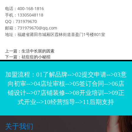
电话：400-168-1816
手机：13305048118
QQ：731979670
邮箱：731979670@qq.com
地址：福建省莆田市城厢区霞林街道喜盈门1号楼801室
上一篇：
生活中长斑的因素
下一篇：
祛痘痘的小秘招
加盟流程：01了解品牌-->02提交申请-->03意
向初审-->04店址审核-->05签订合同-->06店
铺设计-->07店铺装修-->08开业培训-->09正
式开业-->10经营指导-->11后期支持
关于我们