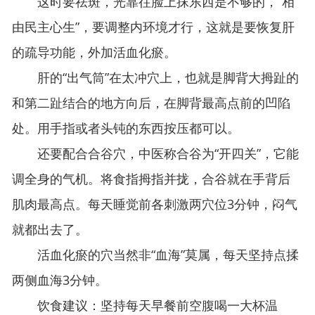
这时要祛斑，光靠往脸上抹东西是不够的，“相
由民主心生”，要调整内环境才行，这就是要恢复肝
的疏导功能，外加活血化瘀。
肝的“出气筒”在太冲穴上，也就是脚背大拇趾的
和第二趾结合的地方向后，在脚背最高点前的凹陷
处。用手指或者头钝的东西按压都可以。
还要配合合谷穴，中医称合谷为“开四关”，它能
调全身的气机。将食指拇指并拢，合谷就在手背后
肌肉最高点。每天睡觉前各刺激两穴位3分钟，闷气
就都出去了。
活血化瘀的穴当然非“血海”莫属，每天坚持点揉
两侧血海3分钟。
饮食建议：坚持每天早餐前空腹喝一大杯温