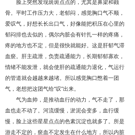
脸上突然发现斑斑点点的，尤其是鼻梁和颧
骨。平时工作压力大，老郁闷，感觉胸口气不顺，
爱叹气，好想长长出口气，好像能把积压在心里的
郁闷排也去似的，偶尔内脏会有针扎一样的疼痛，
疼的地方也不定，但是很快就能好。这是肝郁气滞
血瘀。肝主疏泄，负责疏通能力，长期郁郁寡欢，
情绪不能发泄，就会使肝的疏通能力退化，气运行
的管道就会越越来越堵。所以感觉胸口憋着一团
气，老想把这团气给“叹”出来。
气为血帅，是推动血行的动力，气不走了，那
血也走不动了。河流缓慢，淤泥会变多，血行缓
慢，脸上这些星星点点的色素沉淀也就多了。所是
游走不定的，瘀血不定发生在什么地方，所以内脏