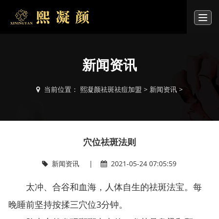
T
o
g
g
l
新闻资讯
e
n
a
当前位置：
熙凝颜祛斑祛痘加盟
>
新闻资讯
>
v
i
g
a
t
穴位祛斑法则
i
o
新闻资讯 |
2021-05-24 07:05:59
n
太冲、合谷和血海，人体自生的祛斑法宝。每
晚睡前坚持按揉三穴位3分钟。