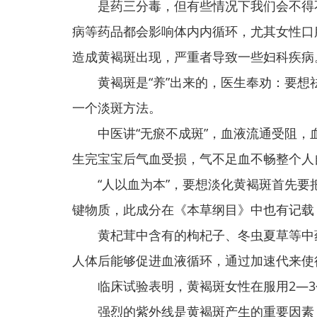
是药三分毒，但有些情况下我们会不得不
病等药品都会影响体内内循环，尤其女性口
造成黄褐斑出现，严重者导致一些妇科疾病
黄褐斑是“养”出来的，医生奉劝：要想
一个淡斑方法。
中医讲“无瘀不成斑”，血液流通受阻，
生完宝宝后气血受损，气不足血不畅整个人
“人以血为本”，要想淡化黄褐斑首先要把
键物质，此成分在《本草纲目》中也有记载
黄杞茸中含有的枸杞子、冬虫夏草等中药
人体后能够促进血液循环，通过加速代来使
临床试验表明，黄褐斑女性在服用2—3
强烈的紫外线是黄褐斑产生的重要因素，