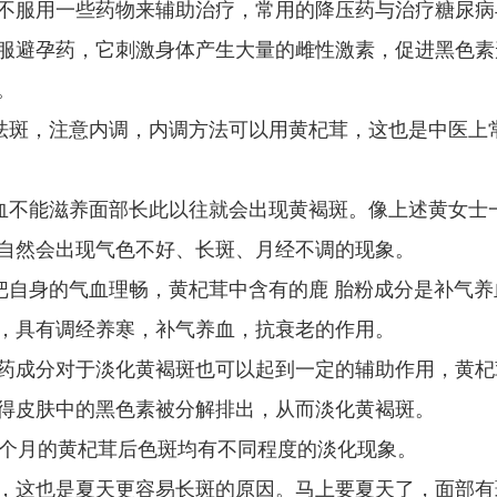
服用一些药物来辅助治疗，常用的降压药与治疗糖尿病
服避孕药，它刺激身体产生大量的雌性激素，促进黑色素
。
祛斑，注意内调，内调方法可以用黄杞茸，这也是中医上
血不能滋养面部长此以往就会出现黄褐斑。像上述黄女士
自然会出现气色不好、长斑、月经不调的现象。
自身的气血理畅，黄杞茸中含有的鹿 胎粉成分是补气养
，具有调经养寒，补气养血，抗衰老的作用。
成分对于淡化黄褐斑也可以起到一定的辅助作用，黄杞
得皮肤中的黑色素被分解排出，从而淡化黄褐斑。
个月的黄杞茸后色斑均有不同程度的淡化现象。
这也是夏天更容易长斑的原因。马上要夏天了，面部有