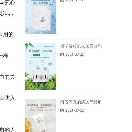
与冠心
形成，
常用的
椰子油可以祛斑美白吗
2021-07-25
一样，
血的关
茸进入
有没有真的淡斑产品那
2021-07-23
斑的人