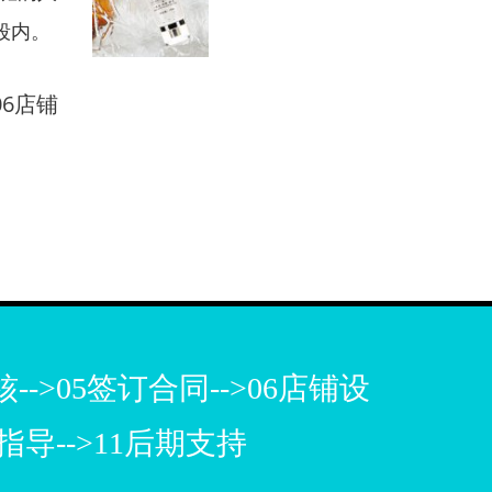
段内。
06店铺
-->05签订合同-->06店铺设
营指导-->11后期支持