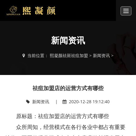
T
o
g
g
l
新闻资讯
e
n
a
当前位置：
熙凝颜祛斑祛痘加盟
>
新闻资讯
>
v
i
g
a
t
祛痘加盟店的运营方式有哪些
i
o
新闻资讯 |
2020-12-28 19:12:40
n
原标题：祛痘加盟店的运营方式有哪些
众所周知，经营模式在各行各业中都占有重要