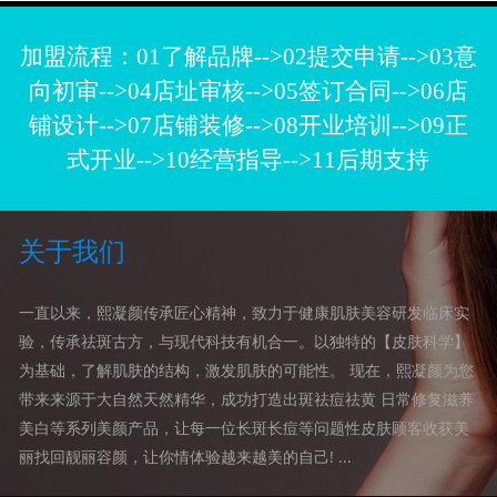
加盟流程：01了解品牌-->02提交申请-->03意
向初审-->04店址审核-->05签订合同-->06店
铺设计-->07店铺装修-->08开业培训-->09正
式开业-->10经营指导-->11后期支持
关于我们
一直以来，熙凝颜传承匠心精神，致力于健康肌肤美容研发临床实
验，传承祛斑古方，与现代科技有机合一。以独特的【皮肤科学】
为基础，了解肌肤的结构，激发肌肤的可能性。 现在，熙凝颜为您
带来来源于大自然天然精华，成功打造出斑祛痘祛黄 日常修复滋养
美白等系列美颜产品，让每一位长斑长痘等问题性皮肤顾客收获美
丽找回靓丽容颜，让你情体验越来越美的自己! ...